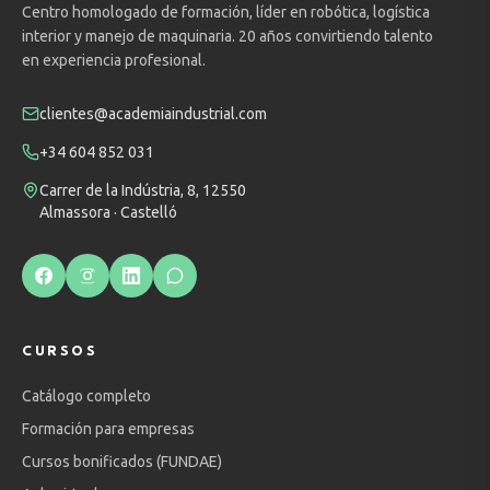
Centro homologado de formación, líder en robótica, logística
interior y manejo de maquinaria. 20 años convirtiendo talento
en experiencia profesional.
clientes@academiaindustrial.com
+34 604 852 031
Carrer de la Indústria, 8
,
12550
Almassora
·
Castelló
CURSOS
Catálogo completo
Formación para empresas
Cursos bonificados (FUNDAE)